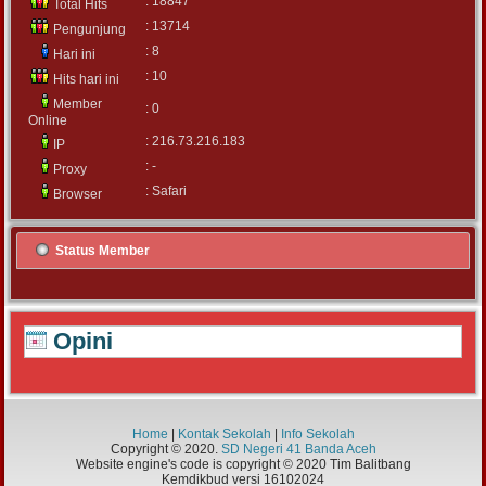
: 18847
Total Hits
: 13714
Pengunjung
: 8
Hari ini
: 10
Hits hari ini
Member
: 0
Online
: 216.73.216.183
IP
: -
Proxy
: Safari
Browser
Status Member
Opini
Home
|
Kontak Sekolah
|
Info Sekolah
Copyright © 2020.
SD Negeri 41 Banda Aceh
Website engine's code is copyright © 2020 Tim Balitbang
Kemdikbud versi 16102024